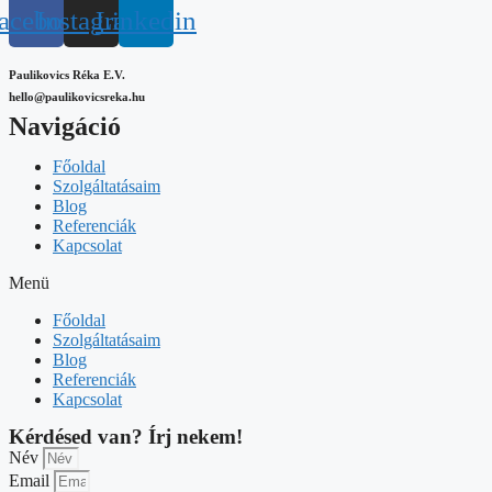
acebook
Instagram
Linkedin
Paulikovics Réka E.V.
hello@paulikovicsreka.hu
Navigáció
Főoldal
Szolgáltatásaim
Blog
Referenciák
Kapcsolat
Menü
Főoldal
Szolgáltatásaim
Blog
Referenciák
Kapcsolat
Kérdésed van? Írj nekem!
Név
Email