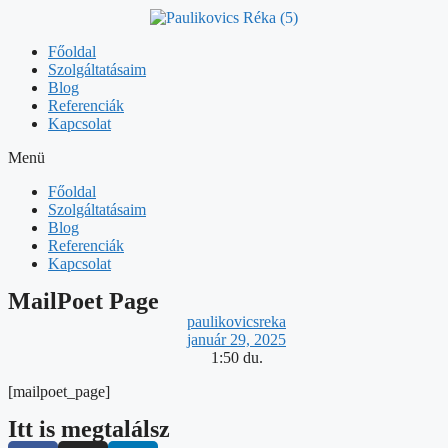
Kilépés
a
tartalomba
Főoldal
Szolgáltatásaim
Blog
Referenciák
Kapcsolat
Menü
Főoldal
Szolgáltatásaim
Blog
Referenciák
Kapcsolat
MailPoet Page
paulikovicsreka
január 29, 2025
1:50 du.
[mailpoet_page]
Itt is megtalálsz