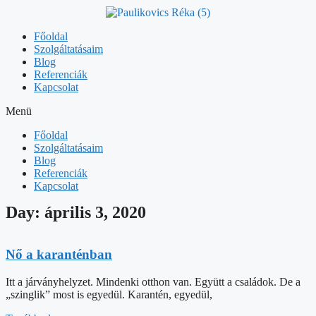
Kilépés
a
tartalomba
Főoldal
Szolgáltatásaim
Blog
Referenciák
Kapcsolat
Menü
Főoldal
Szolgáltatásaim
Blog
Referenciák
Kapcsolat
Day: április 3, 2020
Nő a karanténban
Itt a járványhelyzet. Mindenki otthon van. Együtt a családok. De a
„szinglik” most is egyedül. Karantén, egyedül,