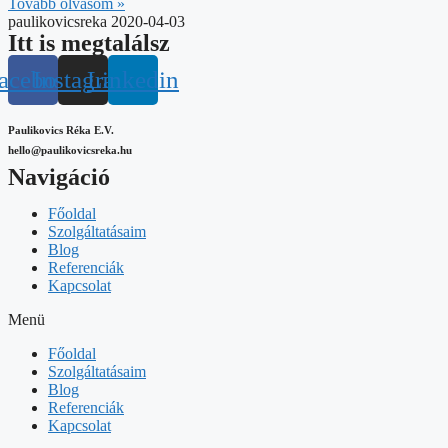
Tovább olvasom »
paulikovicsreka
2020-04-03
Itt is megtalálsz
acebook
Instagram
Linkedin
Paulikovics Réka E.V.
hello@paulikovicsreka.hu
Navigáció
Főoldal
Szolgáltatásaim
Blog
Referenciák
Kapcsolat
Menü
Főoldal
Szolgáltatásaim
Blog
Referenciák
Kapcsolat